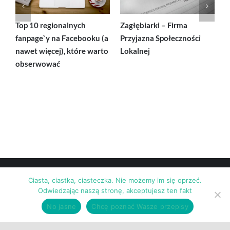
Top 10 regionalnych
Zagłębiarki – Firma
T
fanpage`y na Facebooku (a
Przyjazna Społeczności
k
nawet więcej), które warto
Lokalnej
n
obserwować
Ciasta, ciastka, ciasteczka. Nie możemy im się oprzeć.
Odwiedzając naszą stronę, akceptujesz ten fakt
No jasne
Chcę poznać Wasze przepisy
© Copyright
2026 | Zamieszczone materiały objęte są prawami
autorskimi |
Regulamin sklepu Zagłębiarki.pl
|
FAQ