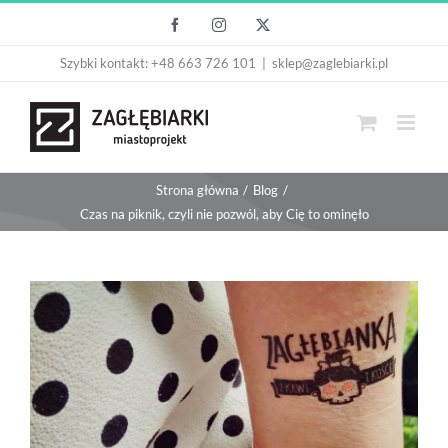
Przejdź
Facebook
Instagram
X
do
Szybki kontakt: +48 663 726 101
|
sklep@zaglebiarki.pl
zawartości
Strona główna
Blog
Czas na piknik, czyli nie pozwól, aby Cię to ominęło
Pokaż
większy
obrazek