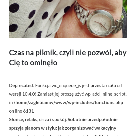
Czas na piknik, czyli nie pozwól, aby
Cię to ominęło
Deprecated
: Funkcja wc_enqueue_js jest
przestarzała
od
wersji 10.4.0! Zamiast jej proszę użyć wp_add_inline_script.
in
/home/zaglebiamw/www/wp-includes/functions.php
on line
6131
Słońce, relaks, cisza i spokój. Sobotnie przedpołudnie
sprzyja planom w stylu: jak zorganizować wakacyjny