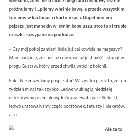
weekend, żeby nie stracić z niego ani chwili. My też nie
próżnujemy i …pijemy właśnie kawę, a przede wszystkim
toniemy w kartonach i kartonikach. Dopełnieniem
pejzażu jest manekin w letnim kapeluszu, stos tub i trupie
czaszki, rozsypane na podłodze.
– Czy mój pokój zamieniliście już całkowicie na magazyn?
Mam nadzieję, że chociaż rower wciąż jest mój? – stanął w
progu Gustaw, który przed chwilą wrócił z kolonii.
Fakt. Nie zdążyliśmy posprzątać. Wszystko przez to, że ten
tydzień minął tak szybko. Ledwo w ubiegłą niedzielę
uciekałyśmy przed ulewą, którą zalewała park Sielecki,
ledwo uratowałyśmy część pocztówek, tatuaży i plakatów,
a tu…
Ale za to