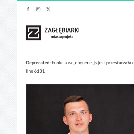
Przejdź
Facebook
Instagram
X
do
zawartości
Deprecated
: Funkcja wc_enqueue_js jest
przestarzała
o
line
6131