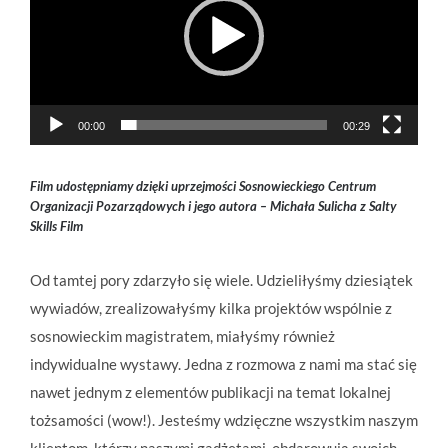
00:00
00:29
Film udostępniamy dzięki uprzejmości Sosnowieckiego Centrum
Organizacji Pozarządowych i jego autora – Michała Sulicha z Salty
Skills Film
Od tamtej pory zdarzyło się wiele. Udzieliłyśmy dziesiątek
wywiadów, zrealizowałyśmy kilka projektów wspólnie z
sosnowieckim magistratem, miałyśmy również
indywidualne wystawy. Jedna z rozmowa z nami ma stać się
nawet jednym z elementów publikacji na temat lokalnej
tożsamości (wow!). Jesteśmy wdzięczne wszystkim naszym
klientom, którzy naszymi gadżetami, obdarowują swoich