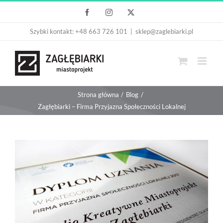
Przejdź
Facebook
Instagram
X
do
Szybki kontakt: +48 663 726 101
|
sklep@zaglebiarki.pl
zawartości
Strona główna
Blog
Zagłębiarki – Firma Przyjazna Społeczności Lokalnej
Pokaż
większy
obrazek