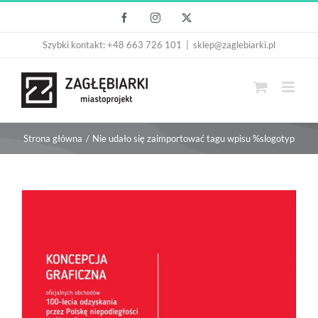
Przejdź
Facebook
Instagram
X
do
Szybki kontakt: +48 663 726 101
|
sklep@zaglebiarki.pl
zawartości
Strona główna
Nie udało się zaimportować tagu wpisu %s
logotyp