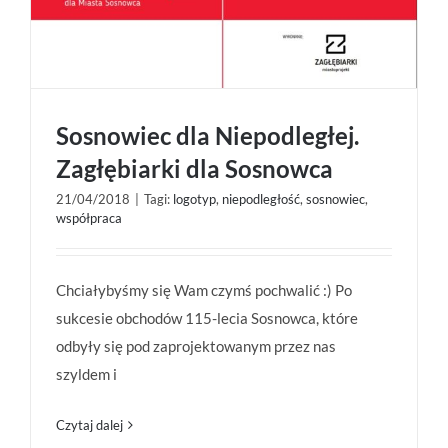
Sosnowiec dla Niepodległej.
Zagłębiarki dla Sosnowca
21/04/2018
|
Tagi:
logotyp
,
niepodległość
,
sosnowiec
,
współpraca
Sosnowiec dla Niepodległej. Zagłębiarki dla
Sosnowca
Chciałybyśmy się Wam czymś pochwalić :) Po
sukcesie obchodów 115-lecia Sosnowca, które
odbyły się pod zaprojektowanym przez nas
szyldem i
Czytaj dalej