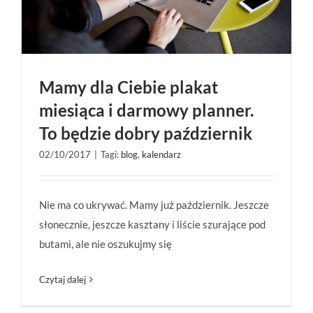
Mamy dla Ciebie plakat
miesiąca i darmowy planner.
To będzie dobry październik
02/10/2017
|
Tagi:
blog
,
kalendarz
Mamy dla Ciebie plakat miesiąca i darmowy
planner. To będzie dobry październik
Nie ma co ukrywać. Mamy już październik. Jeszcze
słonecznie, jeszcze kasztany i liście szurające pod
butami, ale nie oszukujmy się
Czytaj dalej