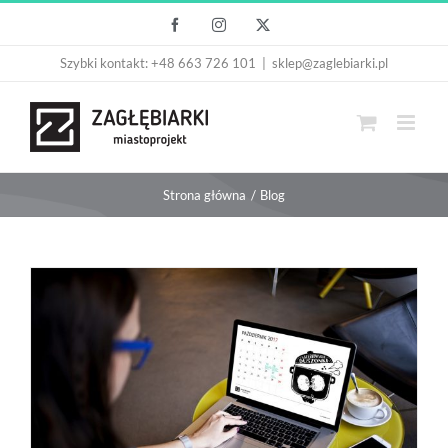
Przejdź
Facebook
Instagram
X
do
Szybki kontakt: +48 663 726 101
|
sklep@zaglebiarki.pl
zawartości
Strona główna
Blog