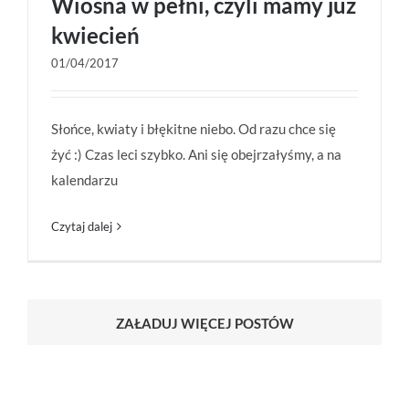
Wiosna w pełni, czyli mamy już
kwiecień
01/04/2017
Wiosna w pełni, czyli mamy już kwiecień
Słońce, kwiaty i błękitne niebo. Od razu chce się
żyć :) Czas leci szybko. Ani się obejrzałyśmy, a na
kalendarzu
Czytaj dalej
ZAŁADUJ WIĘCEJ POSTÓW