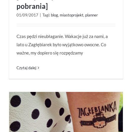
pobrania]
Idzie jesień, idą zmiany. Na scenę wkracza
Miastoprojekt [+bezpłatny kalendarz do
01/09/2017
|
Tagi:
blog
,
miastoprojekt
,
planner
pobrania]
Czas pędzi nieubłaganie. Wakacje już za nami, a
lato u Zagłębiarek było wyjątkowo owocne. Co
ważne, my dopiero się rozpędzamy
Czytaj dalej