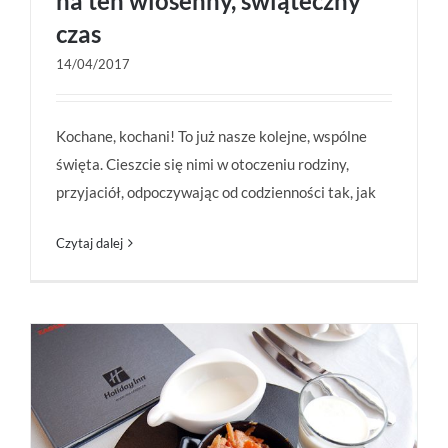
na ten wiosenny, świąteczny
czas
14/04/2017
Wszystkiego zagłębiowskiego na ten wiosenny,
Kochane, kochani! To już nasze kolejne, wspólne
świąteczny czas
święta. Cieszcie się nimi w otoczeniu rodziny,
przyjaciół, odpoczywając od codzienności tak, jak
Czytaj dalej