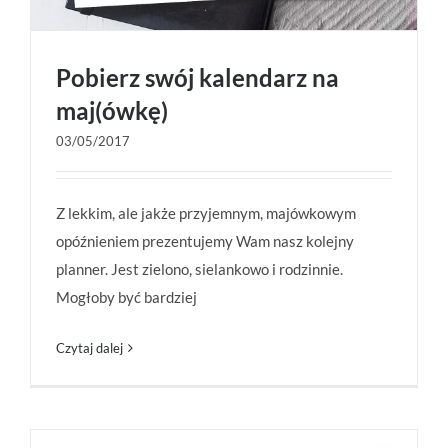
Pobierz swój kalendarz na
maj(ówkę)
03/05/2017
Pobierz swój kalendarz na maj(ówkę)
Z lekkim, ale jakże przyjemnym, majówkowym
opóźnieniem prezentujemy Wam nasz kolejny
planner. Jest zielono, sielankowo i rodzinnie.
Mogłoby być bardziej
Czytaj dalej