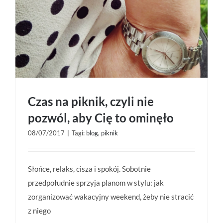
Czas na piknik, czyli nie
pozwól, aby Cię to ominęło
08/07/2017
|
Tagi:
blog
,
piknik
Czas na piknik, czyli nie pozwól, aby Cię to
Słońce, relaks, cisza i spokój. Sobotnie
ominęło
przedpołudnie sprzyja planom w stylu: jak
zorganizować wakacyjny weekend, żeby nie stracić
z niego