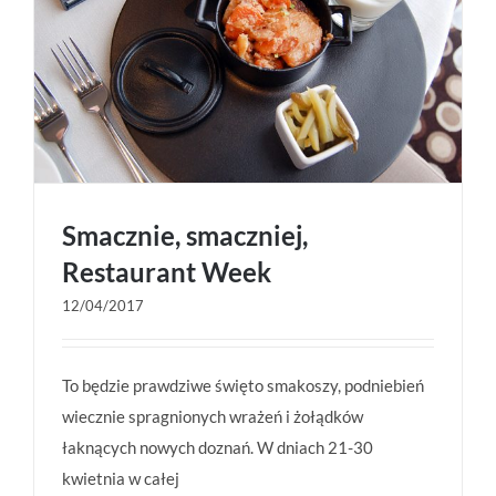
Smacznie, smaczniej,
Restaurant Week
12/04/2017
Smacznie, smaczniej, Restaurant Week
To będzie prawdziwe święto smakoszy, podniebień
wiecznie spragnionych wrażeń i żołądków
łaknących nowych doznań. W dniach 21-30
kwietnia w całej