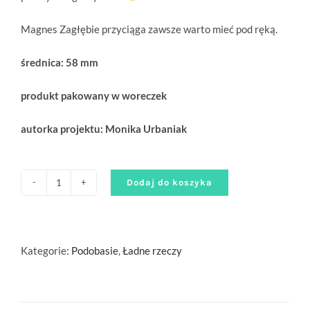
Magnes Zagłębie przyciąga zawsze warto mieć pod ręką.
średnica: 58 mm
produkt pakowany w woreczek
autorka projektu: Monika Urbaniak
Dodaj do koszyka
ilość
Zagłębie
przyciąga
-
Kategorie:
Podobasie
,
Ładne rzeczy
magnes
z
otwieraczem