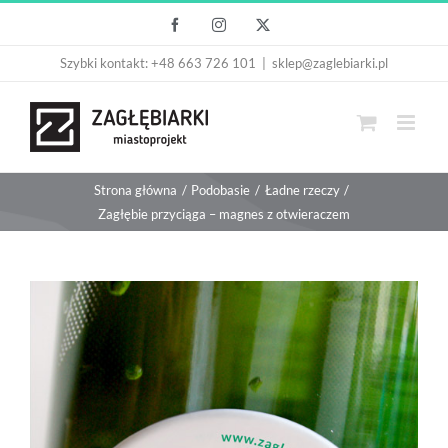
Przejdź
Facebook
Instagram
X
do
Szybki kontakt: +48 663 726 101
|
sklep@zaglebiarki.pl
zawartości
Strona główna
Podobasie
Ładne rzeczy
Zagłębie przyciąga – magnes z otwieraczem