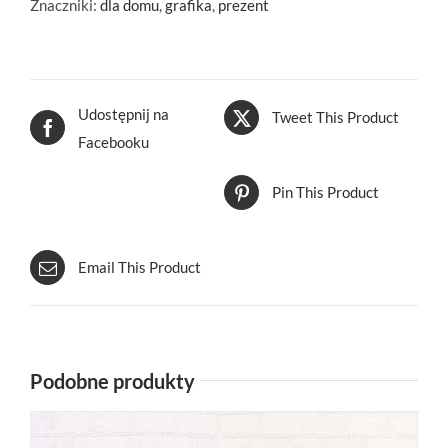
i
Znaczniki:
dla domu
,
grafika
,
prezent
kości
Udostępnij na
Tweet This Product
Facebooku
Pin This Product
Email This Product
Podobne produkty