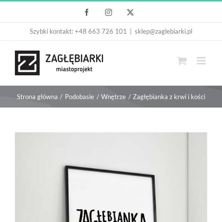
Przejdź
Facebook
Instagram
X
do
Szybki kontakt: +48 663 726 101
|
sklep@zaglebiarki.pl
zawartości
Strona główna
Podobasie
Wnętrze
Zagłębianka z krwi i kości