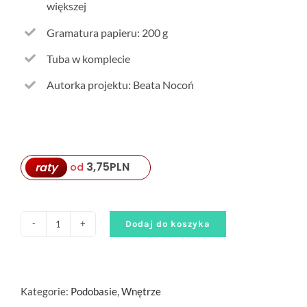
większej
Gramatura papieru: 200 g
Tuba w komplecie
Autorka projektu: Beata Nocoń
3,75
PLN
raty
od
Dodaj do koszyka
ilość
Zagłębianka
z
krwi
Kategorie:
Podobasie
,
Wnętrze