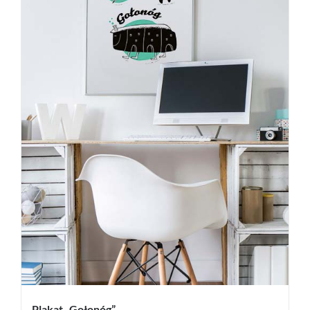
Plakat „Gołonóg”