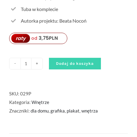
Tuba w komplecie
Autorka projektu: Beata Nocoń
3,75
PLN
raty
od
Dodaj do koszyka
ilość
Plakat
"Zagłębie
się"
SKU:
029P
Kategoria:
Wnętrze
Znaczniki:
dla domu
,
grafika
,
plakat
,
wnętrza