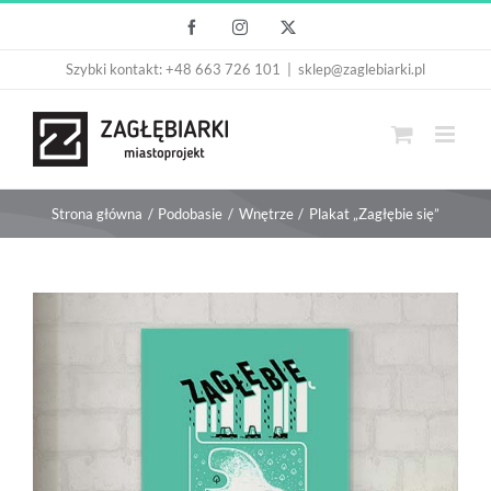
Przejdź
Facebook
Instagram
X
do
Szybki kontakt: +48 663 726 101
|
sklep@zaglebiarki.pl
zawartości
Strona główna
Podobasie
Wnętrze
Plakat „Zagłębie się”