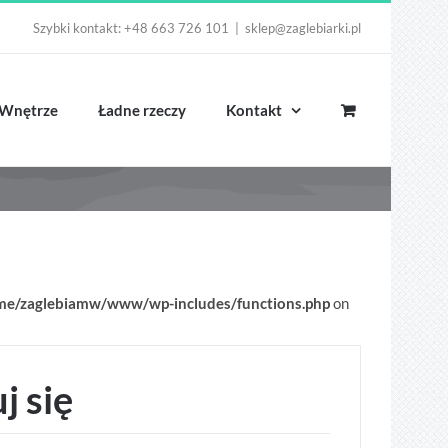
Szybki kontakt: +48 663 726 101
|
sklep@zaglebiarki.pl
Wnętrze
Ładne rzeczy
Kontakt
me/zaglebiamw/www/wp-includes/functions.php
on
j się