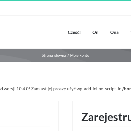
Cześć!
On
Ona
Strona główna
Moje konto
d wersji 10.4.0! Zamiast jej proszę użyć wp_add_inline_script. in
/ho
Zarejestru