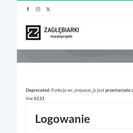
Przejdź
Facebook
Instagram
X
do
zawartości
Deprecated
: Funkcja wc_enqueue_js jest
przestarzała
o
line
6131
Logowanie