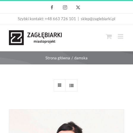
Przejdź
Facebook
Instagram
X
do
Szybki kontakt: +48 663 726 101
|
sklep@zaglebiarki.pl
zawartości
Strona główna
damska