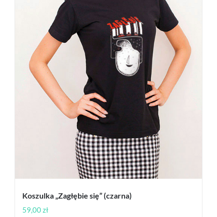
produktu
Koszulka „Zagłębie się” (czarna)
59,00
zł