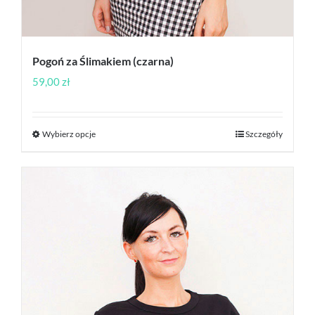
Pogoń za Ślimakiem (czarna)
59,00
zł
Wybierz opcje
Szczegóły
Ten
produkt
ma
wiele
wariantów.
Opcje
można
wybrać
na
stronie