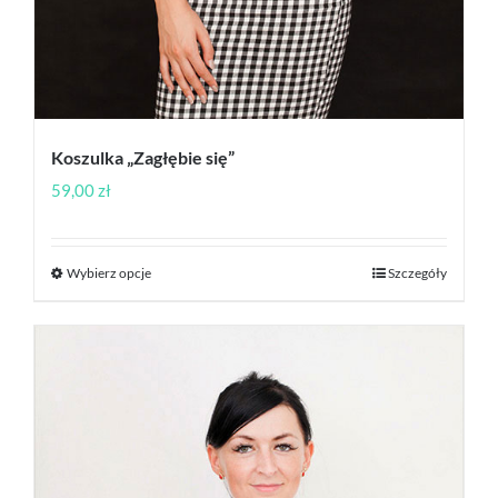
Koszulka „Zagłębie się”
59,00
zł
Wybierz opcje
Szczegóły
Ten
produkt
ma
wiele
wariantów.
Opcje
można
wybrać