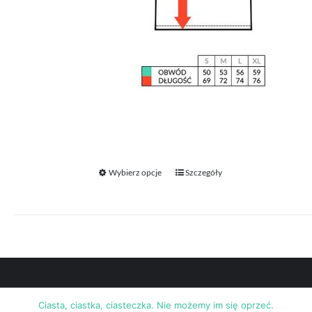
Wybierz opcje
Szczegóły
Ten
produkt
ma
wiele
wariantów.
Opcje
można
Ciasta, ciastka, ciasteczka. Nie możemy im się oprzeć.