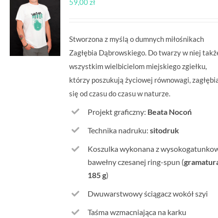
59,00
zł
Stworzona z myślą o dumnych miłośnikach
Zagłębia Dąbrowskiego. Do twarzy w niej takż
wszystkim wielbicielom miejskiego zgiełku,
którzy poszukują życiowej równowagi, zagłębi
się od czasu do czasu w naturze.
Projekt graficzny:
Beata Nocoń
Technika nadruku:
sitodruk
Koszulka wykonana z wysokogatunko
bawełny czesanej ring-spun (
gramatura
185 g
)
Dwuwarstwowy ściągacz wokół szyi
Taśma wzmacniająca na karku