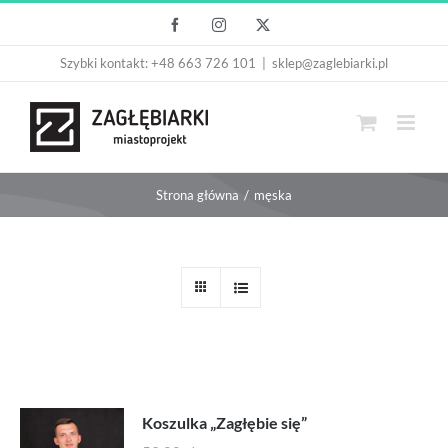
Przejdź
Facebook
Instagram
X
do
Szybki kontakt: +48 663 726 101
|
sklep@zaglebiarki.pl
zawartości
Strona główna
męska
Koszulka „Zagłębie się”