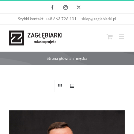
Przejdź
Facebook
Instagram
X
do
Szybki kontakt: +48 663 726 101
|
sklep@zaglebiarki.pl
zawartości
Strona główna
męska